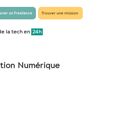
uver un freelance
Trouver une mission
de la tech en
24h
tation Numérique