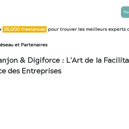
Tro
NTREPRISES
ESN
Blog
Contact
x
26,0
00 freelances
pour trouver les meilleurs experts 
éseau et Partenaires
anjon & Digiforce : L'Art de la Facili
ce des Entreprises