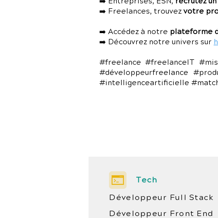
➡️ Entreprises, ESN,
recrutez un
➡️ Freelances, trouvez
votre pr
➡️ Accédez à notre
plateforme d
➡️ Découvrez notre univers sur
h
#freelance #freelanceIT #mis
#développeurfreelance #prod
#intelligenceartificielle #mat
Tech
Développeur Full Stack
Développeur Front End