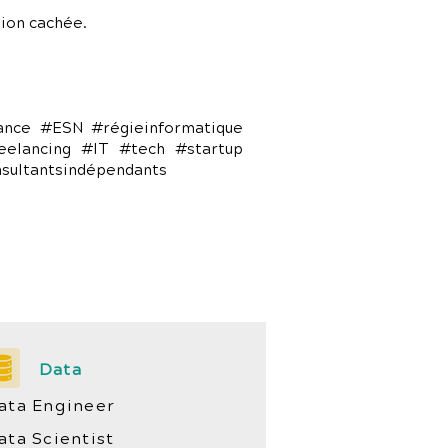
ion cachée.
lance #ESN #régieinformatique
eelancing #IT #tech #startup
nsultantsindépendants
Data
ata Engineer
ata Scientist