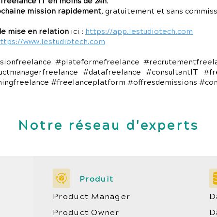
 freelance IT en moins de 24h
.
ochaine mission rapidement
, gratuitement et sans commiss
e mise en relation
ici :
https://app.lestudiotech.com
ttps://www.lestudiotech.com
sionfreelance #plateformefreelance #recrutementfree
uctmanagerfreelance #datafreelance #consultantIT #fr
chingfreelance #freelanceplatform #offresdemissions #co
Notre réseau d'experts
Produit
Product Manager
D
Product Owner
D