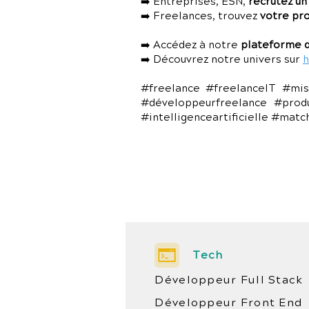
➡️ Entreprises, ESN,
recrutez un
➡️ Freelances, trouvez
votre pr
➡️ Accédez à notre
plateforme d
➡️ Découvrez notre univers sur
h
#freelance #freelanceIT #mis
#développeurfreelance #prod
#intelligenceartificielle #mat
Tech
Développeur Full Stack
Développeur Front End