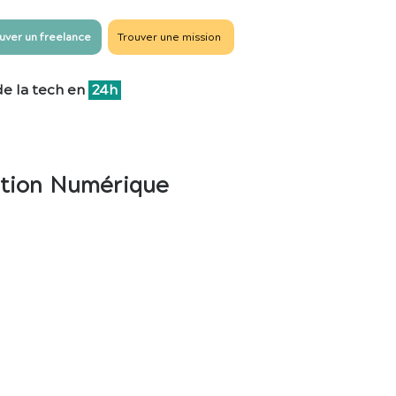
uver un freelance
Trouver une mission
de la tech en
24h
tation Numérique