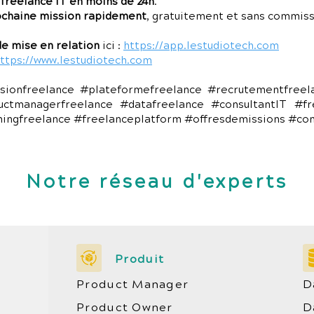
 freelance IT en moins de 24h
.
ochaine mission rapidement
, gratuitement et sans commiss
e mise en relation
ici :
https://app.lestudiotech.com
ttps://www.lestudiotech.com
sionfreelance #plateformefreelance #recrutementfree
uctmanagerfreelance #datafreelance #consultantIT #fr
chingfreelance #freelanceplatform #offresdemissions #co
Notre réseau d'experts
Produit
Product Manager
D
Product Owner
D