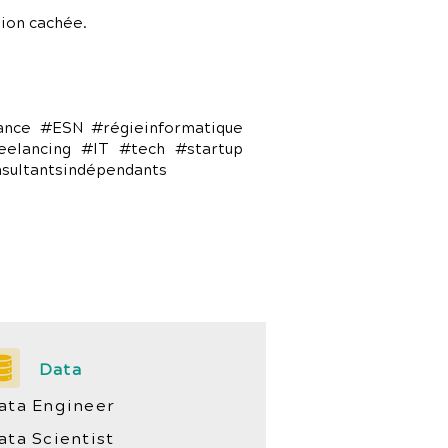
ion cachée.
lance #ESN #régieinformatique
eelancing #IT #tech #startup
nsultantsindépendants
Data
ata Engineer
ata Scientist