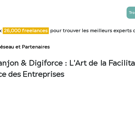
Tro
NTREPRISES
ESN
Blog
Contact
x
26,0
00 freelances
pour trouver les meilleurs experts 
éseau et Partenaires
anjon & Digiforce : L'Art de la Facili
ce des Entreprises