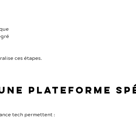
ique
égré
ralise ces étapes.
 une plateforme sp
ance tech permettent :