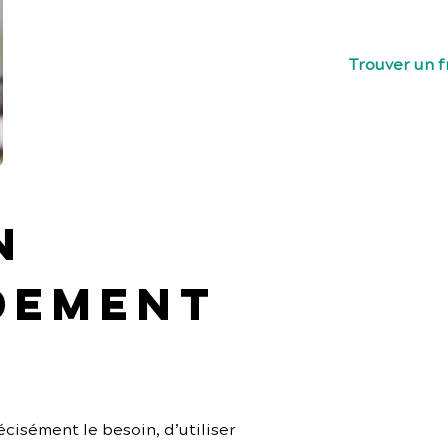
freelances te
Trouver un 
n 
dement 
cisément le besoin, d’utiliser 