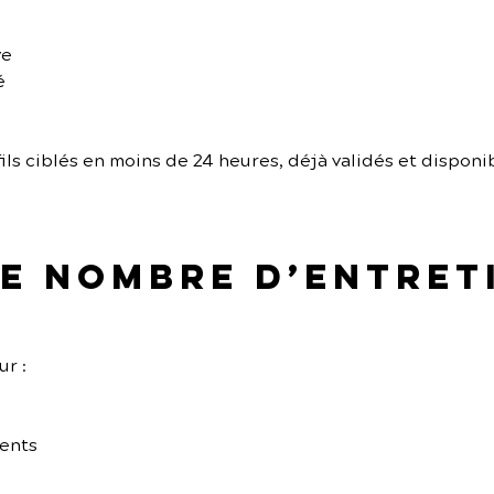
ve
é
ils ciblés en moins de 24 heures, déjà validés et disponi
 le nombre d’entret
r :
nents