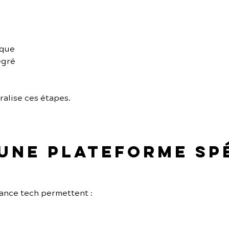
ique
égré
ralise ces étapes.
 une plateforme sp
ance tech permettent :