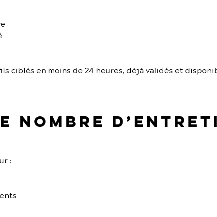
ve
é
ils ciblés en moins de 24 heures, déjà validés et disponi
 le nombre d’entret
r :
nents