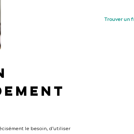
freelances te
Trouver un 
n 
dement 
cisément le besoin, d’utiliser 