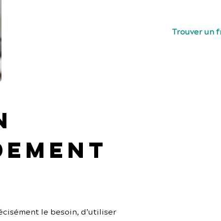
freelances te
Trouver un 
n 
dement 
cisément le besoin, d’utiliser 