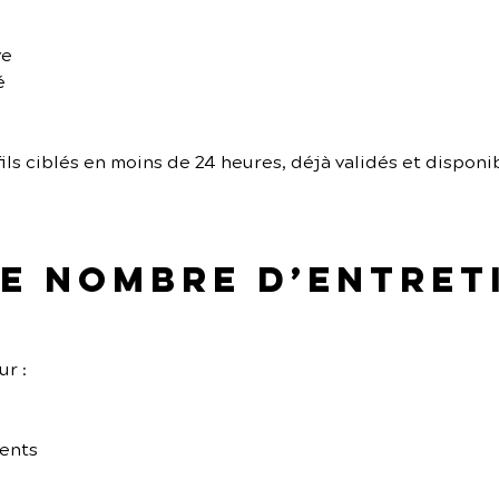
ve
é
ils ciblés en moins de 24 heures, déjà validés et disponi
 le nombre d’entret
r :
nents