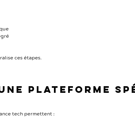
ique
égré
ralise ces étapes.
 une plateforme sp
ance tech permettent :