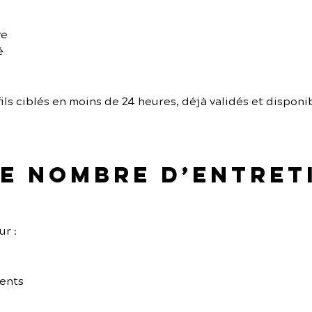
ve
é
ils ciblés en moins de 24 heures, déjà validés et disponi
 le nombre d’entret
r :
nents