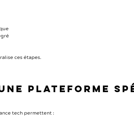
ique
égré
ralise ces étapes.
 une plateforme sp
ance tech permettent :