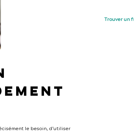
freelances te
Trouver un 
n 
dement 
cisément le besoin, d’utiliser 