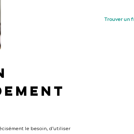
freelances te
Trouver un 
n 
dement 
cisément le besoin, d’utiliser 