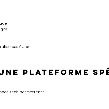
ique
égré
ralise ces étapes.
 une plateforme sp
ance tech permettent :