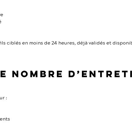
ve
é
ils ciblés en moins de 24 heures, déjà validés et disponi
 le nombre d’entret
r :
nents