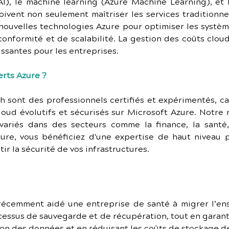
e AI), le machine learning (Azure Machine Learning), et l
oivent non seulement maîtriser les services traditionnel
 nouvelles technologies Azure pour optimiser les systèm
conformité et de scalabilité. La gestion des coûts cloud
ssantes pour les entreprises.
erts Azure ?
h sont des professionnels certifiés et expérimentés, ca
oud évolutifs et sécurisés sur Microsoft Azure. Notre 
 variés dans des secteurs comme la finance, la santé,
ure, vous bénéficiez d'une expertise de haut niveau 
tir la sécurité de vos infrastructures.
récemment aidé une entreprise de santé à migrer l’en
cessus de sauvegarde et de récupération, tout en garanti
on des données et en réduisant les coûts de stockage d