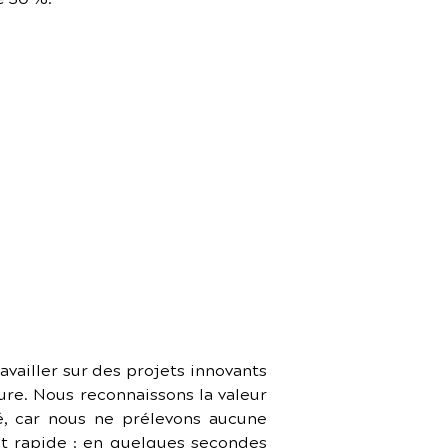
t gérer des 
ez-nous dès 
nos experts 
vailler sur des projets innovants 
re. Nous reconnaissons la valeur 
, car nous ne prélevons aucune 
et rapide : en quelques secondes 