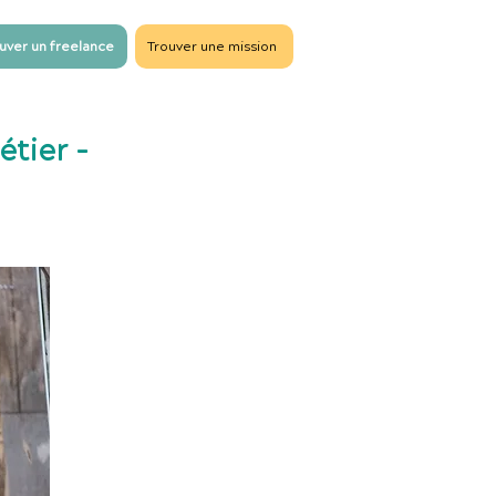
uver un freelance
Trouver une mission
étier -