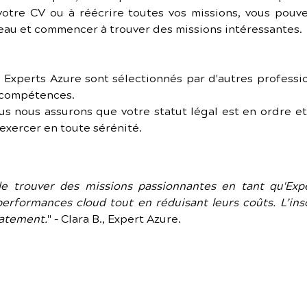
 votre CV ou à réécrire toutes vos missions, vous pou
eau et commencer à trouver des missions intéressantes.
s Experts Azure sont sélectionnés par d'autres professio
s compétences.
us nous assurons que votre statut légal est en ordre et
exercer en toute sérénité.
 trouver des missions passionnantes en tant qu'Exper
erformances cloud tout en réduisant leurs coûts. L’inscr
iatement.
" – Clara B., Expert Azure.
 Expert Azure passionné par le cloud computing et la
res cloud ? Rejoignez notre réseau pour accéder à d