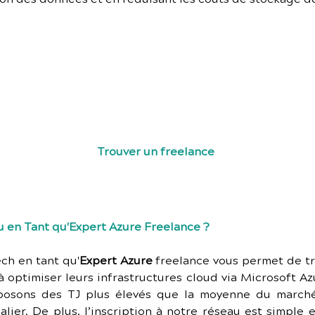
esoin d’un Expert Azure pour concevoir, déployer e
ures cloud performantes et sécurisées ? Contact
pour discuter de vos besoins et découvrir comment 
aider à maximiser vos ressources sur Microsoft Azure.
Trouver un freelance
 en Tant qu'Expert Azure Freelance ?
ch en tant qu'
Expert Azure
 freelance vous permet de tra
 optimiser leurs infrastructures cloud via Microsoft Azu
posons des TJ plus élevés que la moyenne du marché
lier. De plus, l’inscription à notre réseau est simple 