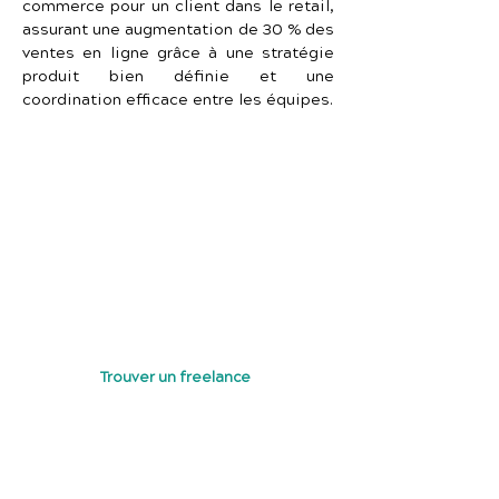
commerce pour un client dans le retail, 
assurant une augmentation de 30 % des 
ventes en ligne grâce à une stratégie 
produit bien définie et une 
coordination efficace entre les équipes.
À la recherche d’un Product Manager 
pour piloter votre projet numérique de 
bout en bout ? Contactez-nous dès 
aujourd'hui pour discuter de vos 
besoins et découvrir comment nos 
experts peuvent transformer vos idées 
en produits réussis.
Trouver un freelance