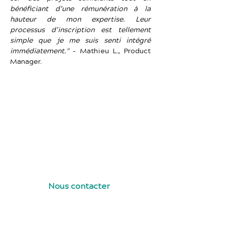
bénéficiant d’une rémunération à la 
hauteur de mon expertise. Leur 
processus d’inscription est tellement 
simple que je me suis senti intégré 
immédiatement."
 – Mathieu L., Product 
Manager.
Vous êtes un Product Manager 
passionné par la gestion de produits 
numériques ? Rejoignez notre réseau 
pour accéder à des missions 
stimulantes et bénéficiez d’une 
rémunération compétitive sans 
commission sur votre TJ.
Nous contacter