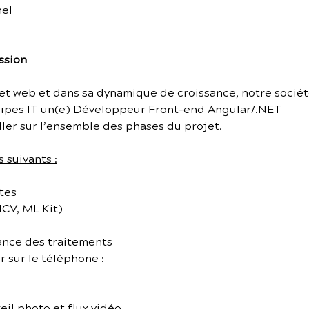
nel
ssion
t web et dans sa dynamique de croissance, notre société
quipes IT un(e) Développeur Front-end Angular/.NET
iller sur l’ensemble des phases du projet.
 suivants :
tes
CV, ML Kit)
ance des traitements
r sur le téléphone :
eil photo et flux vidéo