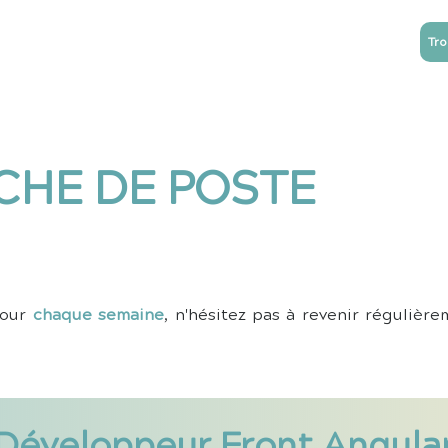
Tro
NTREPRISES
ESN
Blog
Contact
CHE DE POSTE
jour
chaque semaine
, n'hésitez pas à revenir régulière
Développeur Front Angula