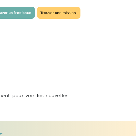
uver un freelance
Trouver une mission
ment pour voir les nouvelles
r