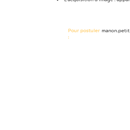
Pour postuler
manon.peti
:
Contact
Le Studio Tech
14 rue Cécile Furtado Heine