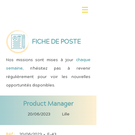
FICHE DE POSTE
Nos missions sont mises à jour
chaque
semaine
, n'hésitez pas à revenir
régulièrement pour voir les nouvelles
opportunités disponibles.
Product Manager
20/06/2023
Lille
Réf :
20/06/2023
-
F-43