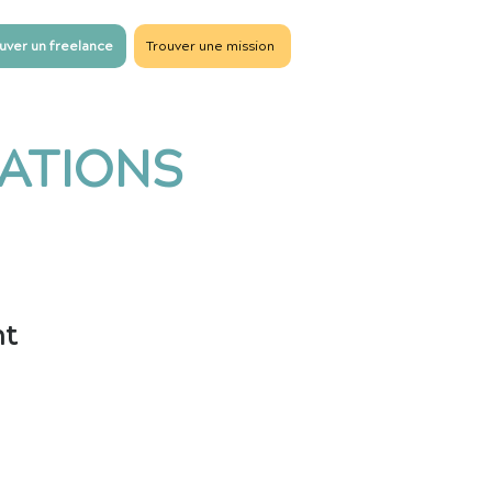
uver un freelance
Trouver une mission
SATIONS
nt