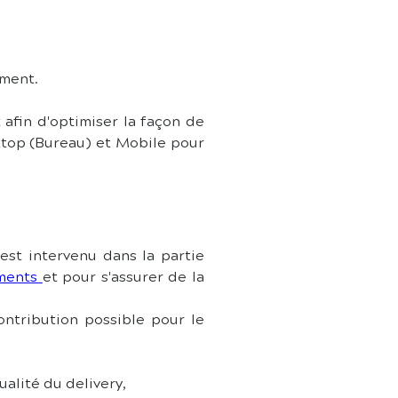
oment.
afin d'optimiser la façon de 
top (Bureau) et Mobile pour 
st intervenu dans la partie 
ments 
et pour s'assurer de la 
Analyser l’existant sur le CMS et les API Front actuels afin de définir la contribution possible pour le 
ualité du delivery,