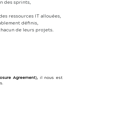
on des sprints,
des ressources IT allouées,
ablement définis,
chacun de leurs projets.
losure Agreement
), il nous est
s.