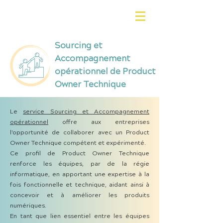
Sourcing et
Accompagnement
opérationnel de Product
Owner Technique
Le
service Sourcing et Accompagnement
opérationnel
offre aux entreprises
l'opportunité de collaborer avec un Product
Owner Technique compétent et expérimenté.
Ce profil de Product Owner Technique
renforce les équipes, par de la régie
informatique, en apportant une expertise à la
fois fonctionnelle et technique, aidant ainsi à
concevoir et à améliorer les produits
numériques.
En tant que lien essentiel entre les équipes