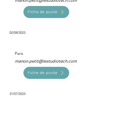
manon.petit@lestudiotech.com
Fiche de poste
02/08/2023
Data engineer
Paris
manon.petit@lestudiotech.com
Fiche de poste
31/07/2023
Développeur Java
Paris
manon.petit@lestudiotech.com