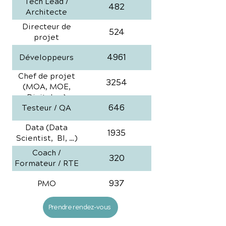
Tech Lead /
482
Architecte
Directeur de
524
projet
4961
Développeurs
Chef de projet
3254
(MOA, MOE,
Digital, ...)
646
Testeur / QA
Data (Data
1935
Scientist, BI, …)
Coach /
320
Formateur / RTE
937
PMO
Prendre rendez-vous