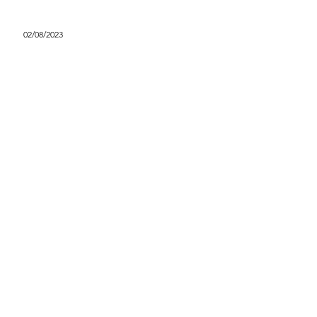
02/08/2023
Data engineer
Paris
manon.petit@lestudiotech.com
Fiche de poste
31/07/2023
Développeur Java
Paris
manon.petit@lestudiotech.com
Fiche de poste