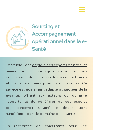
Sourcing et
Accompagnement
opérationnel dans la e-
Santé
Le Studio Tech
déploie des experts en product
management et en agilité au sein de vos
équipes
afin de renforcer leurs compétences
et d'améliorer leurs produits numériques. Ce
service est également adapté au secteur de la
e-santé, offrant aux acteurs du domaine
l'opportunité de bénéficier de ces experts
pour concevoir et améliorer des solutions
numériques dans le domaine de la santé.
En recherche de consultants pour une