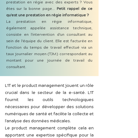
prestation en régie avec des experts ? Vous
êtes sur la bonne page...
Petit rappel de ce
qu'est une prestation en régie informatique ?
La prestation en régie informatique,
également appelée assistance technique,
consiste en l'intervention d'un consultant au
sein de l'équipe du client. Elle est facturée en
fonction du temps de travail effectué via un
taux journalier moyen (TJM) correspondant au
montant pour une journée de travail du
consultant.
L'IT et le product management jouent un rôle
crucial dans le secteur de la e-santé. L'IT
fournit les outils technologiques
nécessaires pour développer des solutions
numériques de santé et facilite la collecte et
l'analyse des données médicales.
Le product management complète cela en
apportant une expertise spécifique pour la