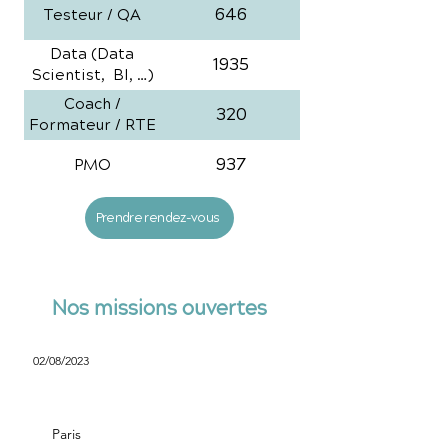
646
Testeur / QA
Data (Data
1935
Scientist, BI, …)
Coach /
320
Formateur / RTE
937
PMO
Prendre rendez-vous
Nos missions ouvertes
02/08/2023
Scrum Master
Paris