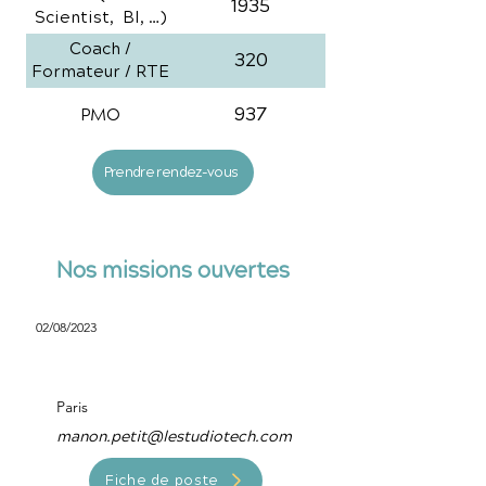
1935
Scientist, BI, …)
Coach /
320
Formateur / RTE
937
PMO
Prendre rendez-vous
Nos missions ouvertes
02/08/2023
Scrum Master
Paris
manon.petit@lestudiotech.com
Fiche de poste