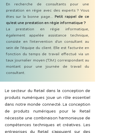
En recherche de consultants pour une
prestation en régie avec des experts ? Vous
êtes sur la bonne page...
Petit rappel de ce
qu'est une prestation en régie informatique ?
La prestation en régie informatique,
également appelée assistance technique,
consiste en l'intervention d'un consultant au
sein de l'équipe du client. Elle est facturée en
fonction du temps de travail effectué via un
taux journalier moyen (TJM) correspondant au
montant pour une journée de travail du
consultant.
Le secteur du Retail dans la conception de
produits numériques joue un rôle essentiel
dans notre monde connecté. La conception
de produits numériques pour le Retail
nécessite une combinaison harmonieuse de
compétences techniques et créatives. Les
entreprises du Retail s'appuient sur des