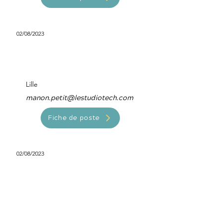
02/08/2023
Développeur Mobile
Android
Lille
manon.petit@lestudiotech.com
Fiche de poste
02/08/2023
Data engineer
Paris
manon.petit@lestudiotech.com