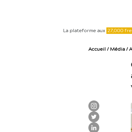
E
La plateforme aux
27,000 fre
Accueil
/
Média
/
A