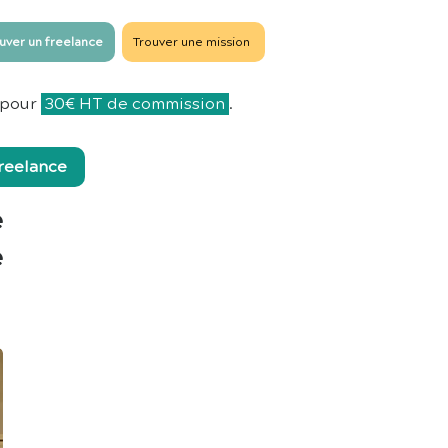
uver un freelance
Trouver une mission
pour
30€ HT de commission
.
freelance
e
e