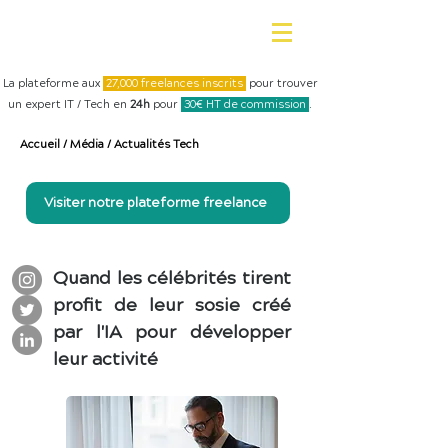
La plateforme aux
27,000 freelances inscrits
pour trouver
un expert IT / Tech en
24h
pour
30€ HT de commission
.
Accueil
/
Média
/
Actualités Tech
Visiter notre plateforme freelance
Quand les célébrités tirent
profit de leur sosie créé
par l'IA pour développer
leur activité