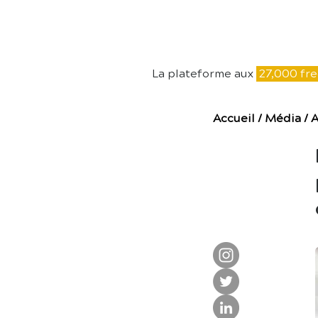
E
La plateforme aux
27,000 fre
Accueil
/
Média
/
A