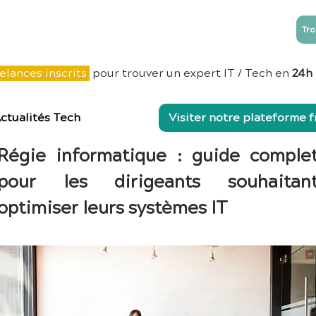
Tro
NTREPRISES
ESN
Blog
Contact
elances inscrits
pour trouver un expert IT / Tech en
24h
ctualités Tech
Visiter notre plateforme 
Régie informatique : guide comple
pour les dirigeants souhaitan
optimiser leurs systèmes IT