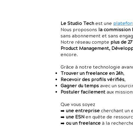
Le Studio Tech
est une
platefor
Nous proposons
la commission 
sans abonnement et sans enga
Notre réseau compte
plus de 2
Product Management, Développe
encore.
Grâce à notre technologie avancé
Trouver un freelance en 24h
,
Recevoir des profils vérifiés
,
Gagner du temps
avec un sourci
Postuler facilement
aux missions
Que vous soyez
➡️
une entreprise
cherchant un 
➡️
une ESN
en quête de ressources
➡️
ou un freelance
à la recherch