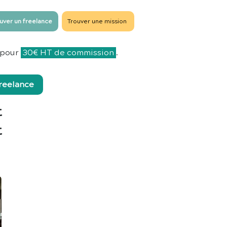
uver un freelance
Trouver une mission
pour
30€ HT de commission
.
freelance
t
t