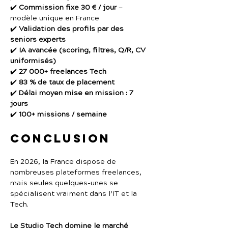
✔️ 
Commission fixe 30 € / jour
 — 
modèle unique en France
✔️ 
Validation des profils par des 
seniors experts
✔️ 
IA avancée (scoring, filtres, Q/R, CV 
uniformisés)
✔️ 
27 000+ freelances Tech
✔️ 
83 % de taux de placement
✔️ 
Délai moyen mise en mission : 7 
jours
✔️ 
100+ missions / semaine
Conclusion
En 2026, la France dispose de 
nombreuses plateformes freelances, 
mais seules quelques-unes se 
spécialisent vraiment dans l’IT et la 
Tech.
Le Studio Tech domine le marché 