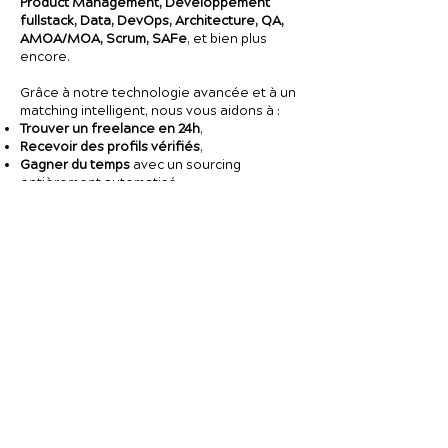
Product Management, Développement
fullstack, Data, DevOps, Architecture, QA,
AMOA/MOA, Scrum, SAFe
, et bien plus
encore.
Grâce à notre technologie avancée et à un
matching intelligent, nous vous aidons à :
Trouver un freelance en 24h
,
Recevoir des profils vérifiés
,
Gagner du temps
avec un sourcing
entièrement automatisé,
Postuler facilement
aux missions si vous
êtes freelance (inscription 100% gratuite).
Que vous soyez
➡️
une entreprise
cherchant un expert
rapidement,
➡️
une ESN
en quête de ressources fiables
pour un client final,
➡️
ou un freelance
à la recherche de
nouvelles missions stimulantes,
Le Studio Tech est votre partenaire de
confiance pour avancer vite, bien et au
meilleur prix.