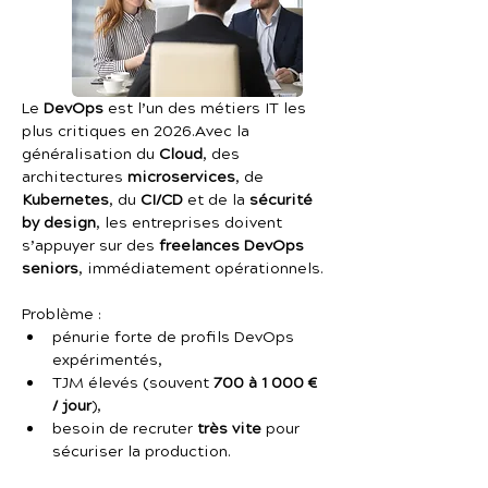
Le 
DevOps
 est l’un des métiers IT les 
plus critiques en 2026.Avec la 
généralisation du 
Cloud
, des 
architectures 
microservices
, de 
Kubernetes
, du 
CI/CD
 et de la 
sécurité 
by design
, les entreprises doivent 
s’appuyer sur des 
freelances DevOps 
seniors
, immédiatement opérationnels.
Problème :
pénurie forte de profils DevOps 
expérimentés,
TJM élevés (souvent 
700 à 1 000 € 
/ jour
),
besoin de recruter 
très vite
 pour 
sécuriser la production.