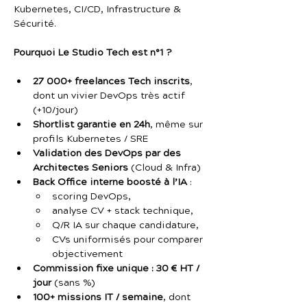
Kubernetes, CI/CD, Infrastructure & 
Sécurité.
Pourquoi Le Studio Tech est n°1 ?
27 000+ freelances Tech inscrits
, 
dont un vivier DevOps très actif 
(+10/jour)
Shortlist garantie en 24h
, même sur 
profils Kubernetes / SRE
Validation des DevOps par des 
Architectes Seniors
 (Cloud & Infra)
Back Office interne boosté à l’IA
 :
scoring DevOps,
analyse CV + stack technique,
Q/R IA sur chaque candidature,
CVs uniformisés pour comparer 
objectivement
Commission fixe unique : 30 € HT / 
jour
 (sans %)
100+ missions IT / semaine
, dont 