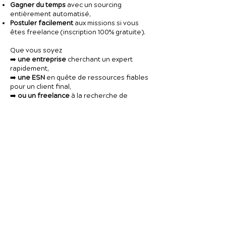
Gagner du temps
avec un sourcing
entièrement automatisé,
Postuler facilement
aux missions si vous
êtes freelance (inscription 100% gratuite).
Que vous soyez
➡️
une entreprise
cherchant un expert
rapidement,
➡️
une ESN
en quête de ressources fiables
pour un client final,
➡️
ou un freelance
à la recherche de
nouvelles missions stimulantes,
Le Studio Tech est votre partenaire de
confiance pour avancer vite, bien et au
meilleur prix.
👉 Rejoignez la plateforme pour booster
vos projets IT
:
https://app.lestudiotech.com/
NOTRE RESEAU