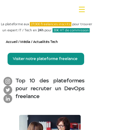
La plateforme aux
27,000 freelances inscrits
pour trouver
un expert IT / Tech en
24h
pour
30€ HT de commission
.
Accueil
/
Média
/
Actualités Tech
Visiter notre plateforme freelance
Top 10 des plateformes
pour recruter un DevOps
freelance