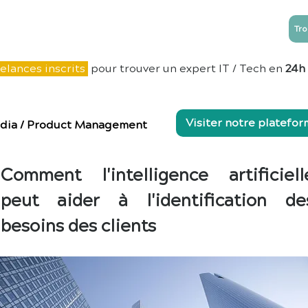
Tro
NTREPRISES
ESN
Blog
Contact
elances inscrits
pour trouver un expert IT / Tech en
24h
Visiter notre platefo
dia
/
Product Management
Comment l'intelligence artificiell
peut aider à l'identification de
besoins des clients