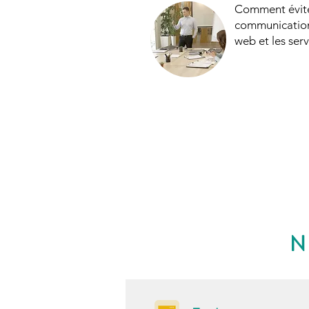
Comment éviter
communication 
web et les ser
N