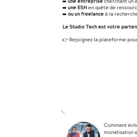
➡️
une entreprise
cherchant un 
➡️
une ESN
en quête de ressources
➡️
ou un freelance
à la recherch
Le Studio Tech est votre partena
👉 Rejoignez la plateforme pour
Comment éviter
monétisation 