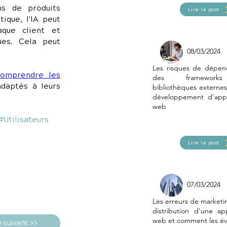
s de produits 
Lire le post
ique, l'IA peut 
ue client et 
es. Cela peut 
08/03/2024
Les risques de dépen
omprendre les 
des framewor
daptés à leurs 
bibliothèques externes
développement d'appl
web
#Utilisateurs
Lire le post
07/03/2024
Les erreurs de marketi
distribution d'une app
web et comment les év
e suivant >>