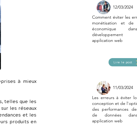
12/03/2024
Comment éviter les er
monétisation et de
économique da
développement 
application web
Lire le post
L'intelligence artificielle (IA) est un outil puissant pour aider les entreprises à mieux 
11/03/2024
Les erreurs à éviter lo
 telles que les 
conception et de l'opti
sur les réseaux 
des performances de
endances et les 
de données dan
application web
urs produits en 