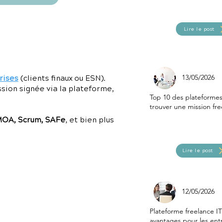
Lire le post
13/05/2026
rises
(clients finaux ou ESN).
ssion signée via la plateforme,
Top 10 des plateforme
trouver une mission fre
MOA, Scrum, SAFe
, et bien plus
Lire le post
12/05/2026
Plateforme freelance IT 
avantages pour les ent