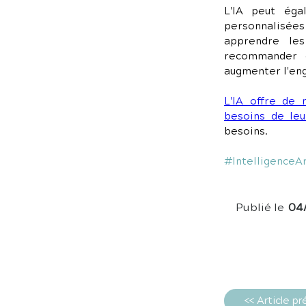
L'IA peut éga
personnalisées 
apprendre le
recommander d
augmenter l'eng
L'IA offre de
besoins de leu
besoins.
#IntelligenceArt
Publié le
04
<< Article p