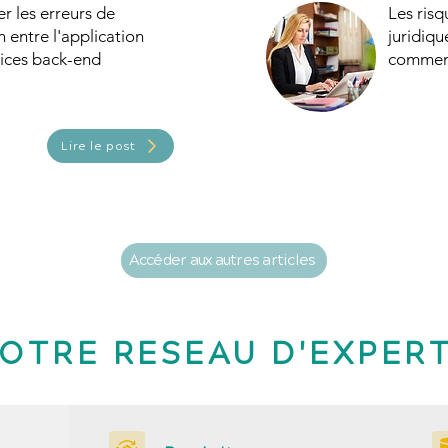
 les erreurs de
Les ris
entre l'application
juridiqu
vices back-end
comment
Lire le post
Accéder aux autres articles
OTRE RESEAU D'EXPER