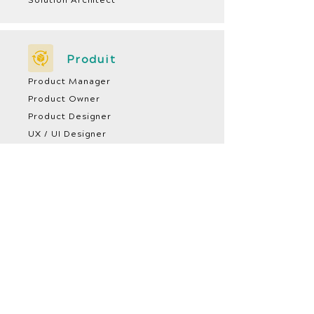
Solution Architect
Produit
Product Manager
Product Owner
Product Designer
UX / UI Designer
Scrum Master
Coach Agile /
Formateur
Data
Data Engineer
Data Scientist
Data Analyst