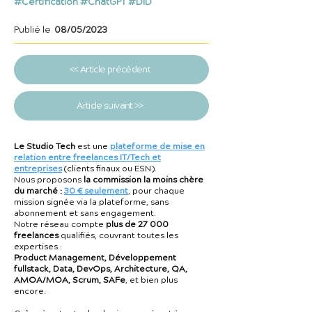
#Certification #ChatGPT #DID
Publié le
08/05/2023
<< Article précédent
Article suivant >>
Le Studio Tech
est une
plateforme de mise en
relation entre freelances IT/Tech et
entreprises
(clients finaux ou ESN).
Nous proposons
la commission la moins chère
du marché :
30 € seulement
, pour chaque
mission signée via la plateforme, sans
abonnement et sans engagement.
Notre réseau compte
plus de 27 000
freelances
qualifiés, couvrant toutes les
expertises :
Product Management, Développement
fullstack, Data, DevOps, Architecture, QA,
AMOA/MOA, Scrum, SAFe
, et bien plus
encore.