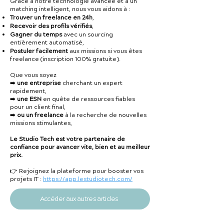
Grâce à notre technologie avancée et à un
matching intelligent, nous vous aidons à :
Trouver un freelance en 24h
,
Recevoir des profils vérifiés
,
Gagner du temps
avec un sourcing
entièrement automatisé,
Postuler facilement
aux missions si vous êtes
freelance (inscription 100% gratuite).
Que vous soyez
➡️
une entreprise
cherchant un expert
rapidement,
➡️
une ESN
en quête de ressources fiables
pour un client final,
➡️
ou un freelance
à la recherche de nouvelles
missions stimulantes,
Le Studio Tech est votre partenaire de
confiance pour avancer vite, bien et au meilleur
prix.
👉 Rejoignez la plateforme pour booster vos
projets IT :
https://app.lestudiotech.com/
Accéder aux autres articles