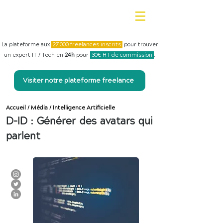
La plateforme aux
27,000 freelances inscrits
pour trouver
un expert IT / Tech en
24h
pour
30€ HT de commission
.
Visiter notre plateforme freelance
Accueil
/
Média
/
Intelligence Artificielle
D-ID : Générer des avatars qui
parlent