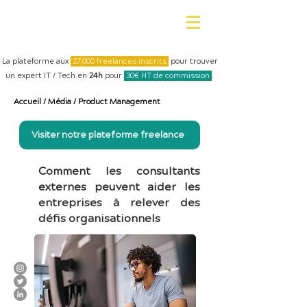
La plateforme aux
27,000 freelances inscrits
pour trouver
un expert IT / Tech en
24h
pour
30€ HT de commission
.
Accueil
/
Média
/
Product Management
Visiter notre plateforme freelance
Comment les consultants
externes peuvent aider les
entreprises à relever des
défis organisationnels