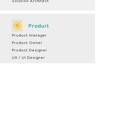
Solution Architect
Produit
Product Manager
Product Owner
Product Designer
UX / UI Designer
Scrum Master
Coach Agile /
Formateur
Data
Data Engineer
Data Scientist
Data Analyst