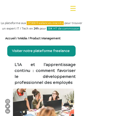
La plateforme aux
27,000 freelances inscrits
pour trouver
un expert IT / Tech en
24h
pour
30€ HT de commission
.
Accueil
/
Média
/
Product Management
Visiter notre plateforme freelance
L'IA et l'apprentissage
continu : comment favoriser
le développement
professionnel des employés