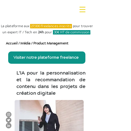
La plateforme aux
27,000 freelances inscrits
pour trouver
un expert IT / Tech en
24h
pour
30€ HT de commission
.
Accueil
/
Média
/
Product Management
Visiter notre plateforme freelance
L'IA pour la personnalisation
et la recommandation de
contenu dans les projets de
création digitale