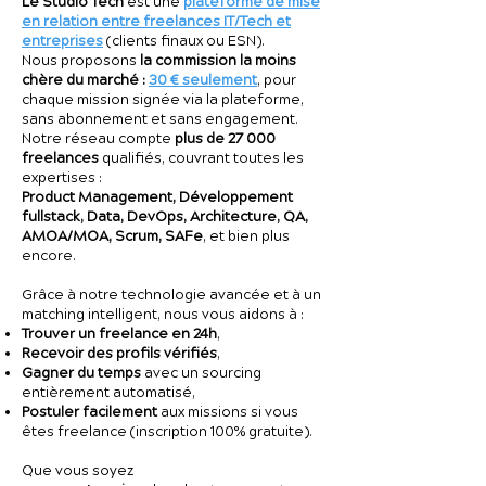
Le Studio Tech
est une
plateforme de mise
en relation entre freelances IT/Tech et
entreprises
(clients finaux ou ESN).
Nous proposons
la commission la moins
chère du marché :
30 € seulement
, pour
chaque mission signée via la plateforme,
sans abonnement et sans engagement.
Notre réseau compte
plus de 27 000
freelances
qualifiés, couvrant toutes les
expertises :
Product Management, Développement
fullstack, Data, DevOps, Architecture, QA,
AMOA/MOA, Scrum, SAFe
, et bien plus
encore.
Grâce à notre technologie avancée et à un
matching intelligent, nous vous aidons à :
Trouver un freelance en 24h
,
Recevoir des profils vérifiés
,
Gagner du temps
avec un sourcing
entièrement automatisé,
Postuler facilement
aux missions si vous
êtes freelance (inscription 100% gratuite).
Que vous soyez