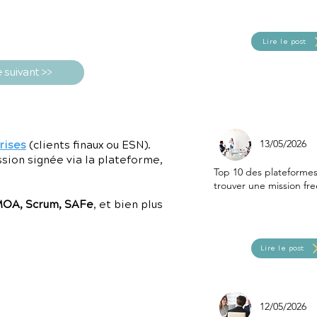
Lire le post
e suivant >>
13/05/2026
rises
(clients finaux ou ESN).
ssion signée via la plateforme,
Top 10 des plateforme
trouver une mission fre
MOA, Scrum, SAFe
, et bien plus
Lire le post
12/05/2026