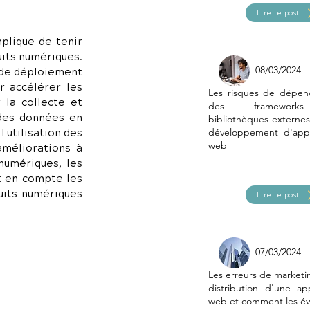
Lire le post
plique de tenir 
its numériques. 
08/03/2024
de déploiement 
r accélérer les 
Les risques de dépen
la collecte et 
des framewor
 des données en 
bibliothèques externes
utilisation des 
développement d'appl
web
méliorations à 
umériques, les 
t en compte les 
uits numériques 
Lire le post
07/03/2024
Les erreurs de marketi
distribution d'une app
web et comment les év