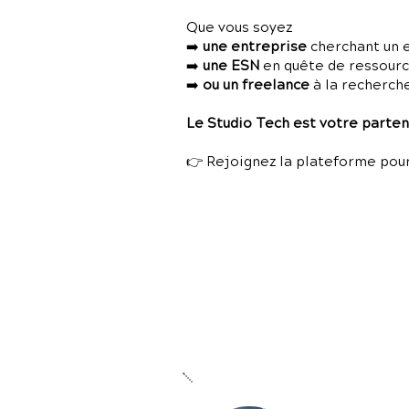
Que vous soyez
➡️
une entreprise
cherchant un 
➡️
une ESN
en quête de ressources
➡️
ou un freelance
à la recherch
Le Studio Tech est votre partena
👉 Rejoignez la plateforme pour