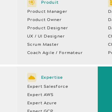
Produit
Product Manager
D
Product Owner
D
Product Designer
D
UX / UI Designer
C
Scrum Master
C
Coach Agile / Formateur
P
Expertise
Expert Salesforce
Expert AWS
Expert Azure
Expert GCP