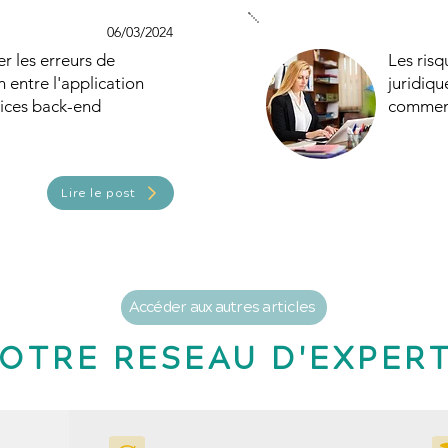
06/03/2024
 les erreurs de
Les ris
entre l'application
juridiqu
vices back-end
comment
Lire le post
Accéder aux autres articles
OTRE RESEAU D'EXPER