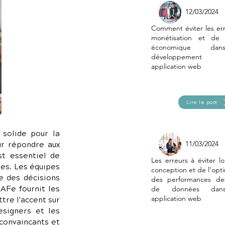
12/03/2024
Comment éviter les er
monétisation et de
économique da
développement 
application web
Lire le post
solide pour la 
11/03/2024
r répondre aux 
t essentiel de 
Les erreurs à éviter lo
es. Les équipes 
conception et de l'opti
 des décisions 
des performances de
AFe fournit les 
de données dan
application web
re l'accent sur 
signers et les 
convaincants et 