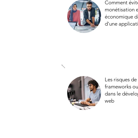
Comment éviter
monétisation 
économique d
d'une applica
Les risques d
frameworks ou
dans le dével
web