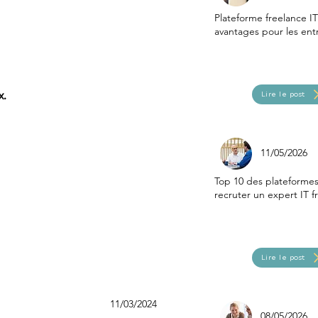
Plateforme freelance IT 
avantages pour les ent
x.
Lire le post
11/05/2026
Top 10 des plateforme
recruter un expert IT f
Lire le post
11/03/2024
08/05/2026