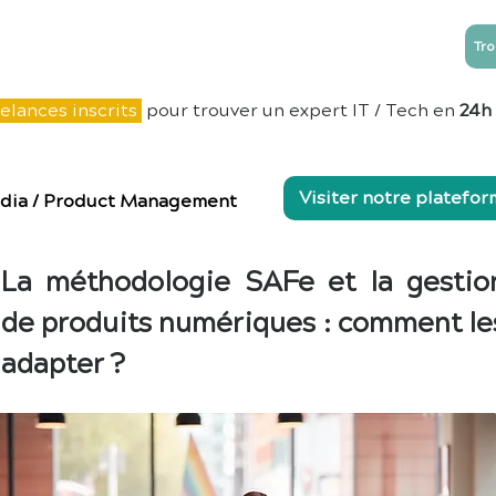
Tro
NTREPRISES
ESN
Blog
Contact
elances inscrits
pour trouver un expert IT / Tech en
24h
Visiter notre platefo
dia
/
Product Management
La méthodologie SAFe et la gestio
de produits numériques : comment le
adapter ?