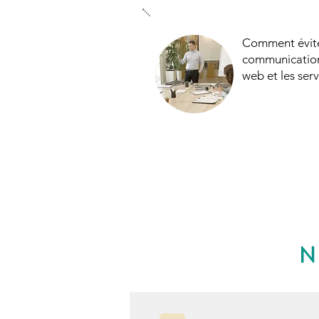
Comment éviter
communication 
web et les ser
N