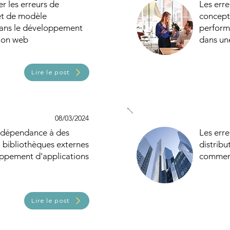
 les erreurs de
Les erre
et de modèle
concepti
ans le développement
perform
tion web
dans un
Lire le post
08/03/2024
e dépendance à des
Les erre
 bibliothèques externes
distribu
oppement d'applications
comment
Lire le post