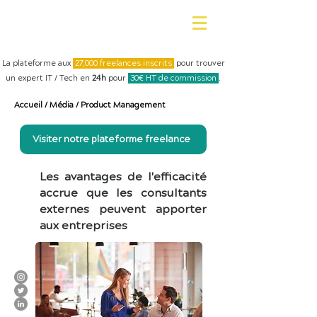
La plateforme aux
27,000 freelances inscrits
pour trouver
un expert IT / Tech en
24h
pour
30€ HT de commission
.
Accueil
/
Média
/
Product Management
Visiter notre plateforme freelance
Les avantages de l'efficacité
accrue que les consultants
externes peuvent apporter
aux entreprises