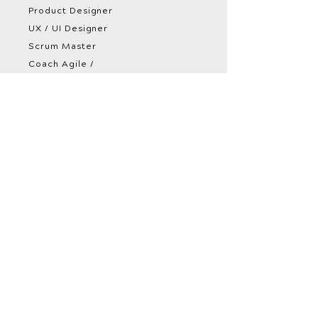
Product Designer
UX / UI Designer
Scrum Master
Coach Agile /
Formateur
Data
Data Engineer
Data Scientist
Data Analyst
Chef de projet BI
Chef de projet Data
Product Owner Data