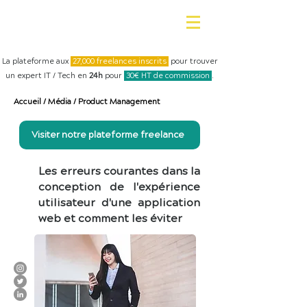
La plateforme aux
27,000 freelances inscrits
pour trouver
un expert IT / Tech en
24h
pour
30€ HT de commission
.
Accueil
/
Média
/
Product Management
Visiter notre plateforme freelance
Les erreurs courantes dans la
conception de l'expérience
utilisateur d'une application
web et comment les éviter