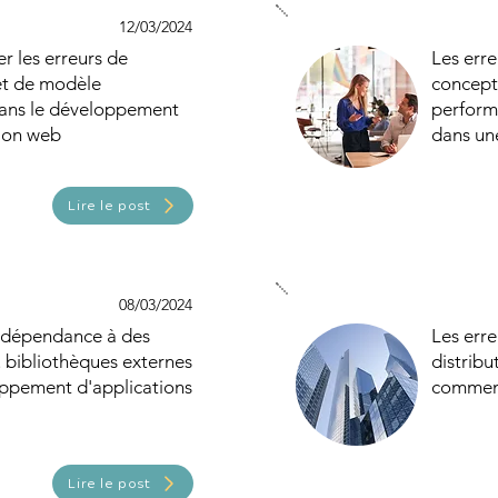
12/03/2024
 les erreurs de
Les erre
et de modèle
concepti
ans le développement
perform
tion web
dans un
Lire le post
08/03/2024
e dépendance à des
Les erre
 bibliothèques externes
distribu
oppement d'applications
comment
Lire le post