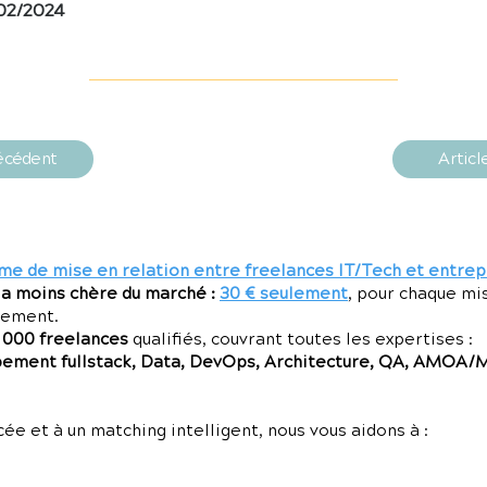
02/2024
récédent
Articl
me de mise en relation entre freelances IT/Tech et entrep
la moins chère du marché :
30 € seulement
, pour chaque mi
gement.
7 000 freelances
qualifiés, couvrant toutes les expertises :
ment fullstack, Data, DevOps, Architecture, QA, AMOA/
e et à un matching intelligent, nous vous aidons à :