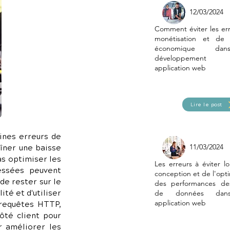
12/03/2024
Comment éviter les er
monétisation et de
économique da
développement 
application web
Lire le post
ines erreurs de 
11/03/2024
îner une baisse 
as optimiser les 
Les erreurs à éviter lo
ssées peuvent 
conception et de l'opti
e rester sur le 
des performances de
é et d'utiliser 
de données dan
application web
requêtes HTTP, 
ôté client pour 
 améliorer les 