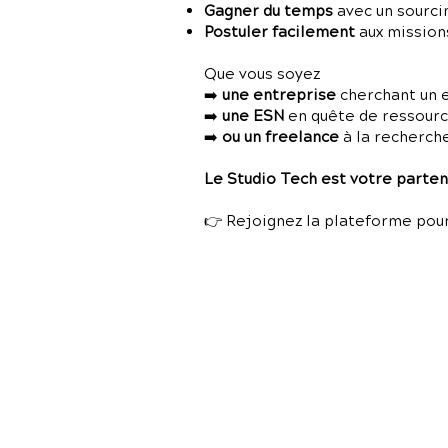
Gagner du temps
avec un sourci
Postuler facilement
aux missions
Que vous soyez
➡️
une entreprise
cherchant un 
➡️
une ESN
en quête de ressources
➡️
ou un freelance
à la recherch
Le Studio Tech est votre partena
👉 Rejoignez la plateforme pour