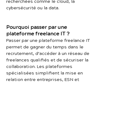
recherchées comme le cloud, la
cybersécurité ou la data.
Pourquoi passer par une
plateforme freelance IT ?
Passer par une plateforme freelance IT
permet de gagner du temps dans le
recrutement, d’accéder à un réseau de
freelances qualifiés et de sécuriser la
collaboration. Les plateformes
spécialisées simplifient la mise en
relation entre entreprises, ESN et
freelances, tout en offrant un cadre
administratif et contractuel structuré.
Elles permettent également de réduire
les délais de recrutement pour les
projets technologiques.
Quelle est la différence entre une
ESN et une plateforme freelance