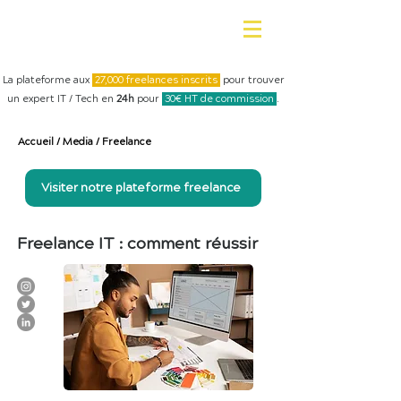
La plateforme aux
27,000 freelances inscrits
pour trouver
un expert IT / Tech en
24h
pour
30€ HT de commission
.
Accueil
/
Media
/
Freelance
Visiter notre plateforme freelance
Freelance IT : comment réussir