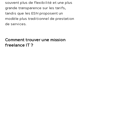
souvent plus de flexibilité et une plus
grande transparence sur les tarifs,
tandis que les ESN proposent un
modèle plus traditionnel de prestation
de services.
Comment trouver une mission
freelance IT ?
Les freelances IT peuvent trouver des
missions en utilisant les réseaux
professionnels, en développant leur
réseau ou en s’inscrivant sur des
plateformes freelance spécialisées.
Ces plateformes permettent d’accéder
à des missions proposées par des
entreprises et des ESN recherchant des
compétences techniques spécifiques.
Les plateformes spécialisées facilitent
la mise en relation et permettent aux
freelances de trouver des missions