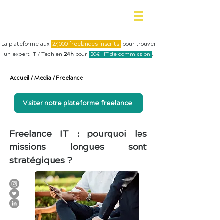
La plateforme aux
27,000 freelances inscrits
pour trouver
un expert IT / Tech en
24h
pour
30€ HT de commission
.
Accueil
/
Media
/
Freelance
Visiter notre plateforme freelance
Freelance IT : pourquoi les
missions longues sont
stratégiques ?