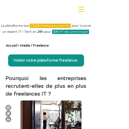
La plateforme aux
27,000 freelances inscrits
pour trouver
un expert IT / Tech en
24h
pour
30€ HT de commission
.
Accueil
/
Media
/
Freelance
Visiter notre plateforme freelance
Pourquoi les entreprises
recrutent-elles de plus en plus
de freelances IT ?