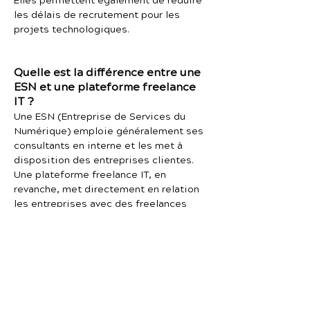
Elles permettent également de réduire
les délais de recrutement pour les
projets technologiques.
Quelle est la différence entre une
ESN et une plateforme freelance
IT ?
Une ESN (Entreprise de Services du
Numérique) emploie généralement ses
consultants en interne et les met à
disposition des entreprises clientes.
Une plateforme freelance IT, en
revanche, met directement en relation
les entreprises avec des freelances
indépendants. Les plateformes offrent
souvent plus de flexibilité et une plus
grande transparence sur les tarifs,
tandis que les ESN proposent un
modèle plus traditionnel de prestation
de services.