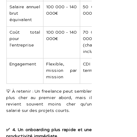
Salaire annuel 
100 000 - 140 
50 000 - 80 
brut 
000€
000€
équivalent
Coût total 
100 000 - 140 
70 000 - 120 
pour 
000€
000€ 
l'entreprise
(charges 
incluses)
Engagement
Flexible, 
CDI long 
mission par 
terme
mission
💡 À retenir : Un freelance peut sembler 
plus cher au premier abord, mais il 
revient souvent moins cher qu’un 
salarié sur des projets courts.
✅ 4. Un onboarding plus rapide et une 
productivité immédiate