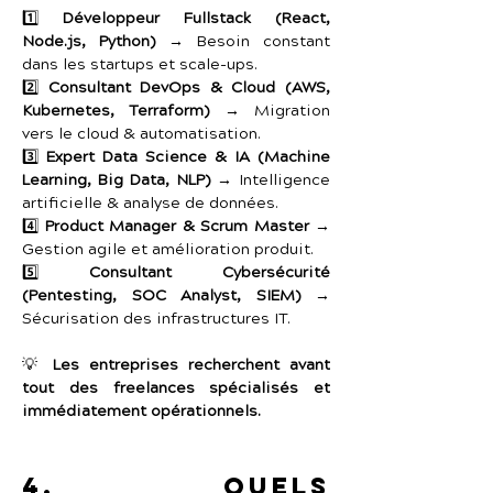
1️⃣ 
Développeur Fullstack (React, 
Node.js, Python)
 → Besoin constant 
dans les startups et scale-ups.
2️⃣ 
Consultant DevOps & Cloud (AWS, 
Kubernetes, Terraform)
 → Migration 
vers le cloud & automatisation.
3️⃣ 
Expert Data Science & IA (Machine 
Learning, Big Data, NLP)
 → Intelligence 
artificielle & analyse de données.
4️⃣ 
Product Manager & Scrum Master
 → 
Gestion agile et amélioration produit.
5️⃣ 
Consultant Cybersécurité 
(Pentesting, SOC Analyst, SIEM)
 → 
Sécurisation des infrastructures IT.
💡 
Les entreprises recherchent avant 
tout des freelances spécialisés et 
immédiatement opérationnels.
4. Quels 