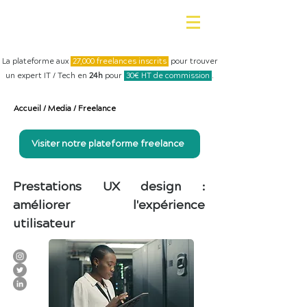
La plateforme aux
27,000 freelances inscrits
pour trouver
un expert IT / Tech en
24h
pour
30€ HT de commission
.
Accueil
/
Media
/
Freelance
Visiter notre plateforme freelance
Prestations UX design :
améliorer l'expérience
utilisateur