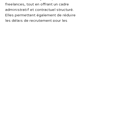
freelances, tout en offrant un cadre
administratif et contractuel structuré.
Elles permettent également de réduire
les délais de recrutement pour les
projets technologiques.
Quelle est la différence entre une
ESN et une plateforme freelance
IT ?
Une ESN (Entreprise de Services du
Numérique) emploie généralement ses
consultants en interne et les met à
disposition des entreprises clientes.
Une plateforme freelance IT, en
revanche, met directement en relation
les entreprises avec des freelances
indépendants. Les plateformes offrent
souvent plus de flexibilité et une plus
grande transparence sur les tarifs,
tandis que les ESN proposent un