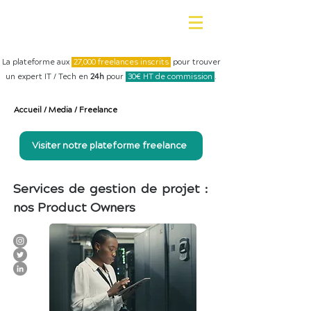
La plateforme aux
27,000 freelances inscrits
pour trouver
un expert IT / Tech en
24h
pour
30€ HT de commission
.
Accueil
/
Media
/
Freelance
Visiter notre plateforme freelance
Services de gestion de projet :
nos Product Owners