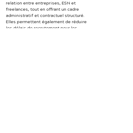
relation entre entreprises, ESN et
freelances, tout en offrant un cadre
administratif et contractuel structuré.
Elles permettent également de réduire
les délais de recrutement pour les
projets technologiques.
Quelle est la différence entre une
ESN et une plateforme freelance
IT ?
Une ESN (Entreprise de Services du
Numérique) emploie généralement ses
consultants en interne et les met à
disposition des entreprises clientes.
Une plateforme freelance IT, en
revanche, met directement en relation
les entreprises avec des freelances
indépendants. Les plateformes offrent
souvent plus de flexibilité et une plus
grande transparence sur les tarifs,