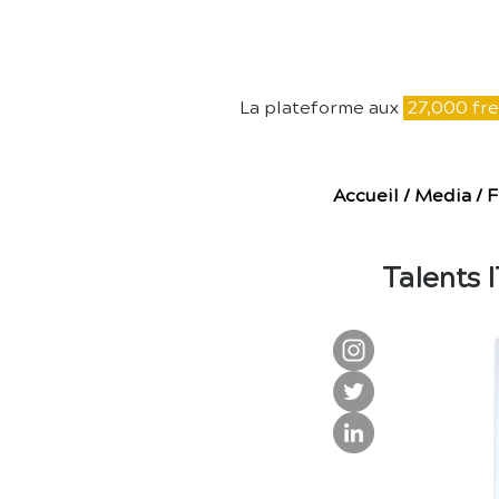
E
La plateforme aux
27,000 fre
Accueil
/
Media
/
F
Talents 