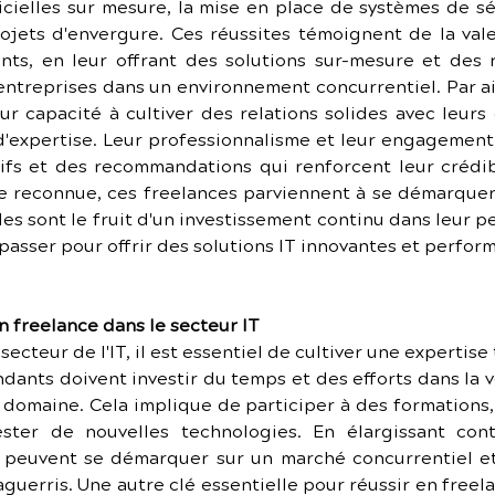
ielles sur mesure, la mise en place de systèmes de sé
ojets d'envergure. Ces réussites témoignent de la vale
nts, en leur offrant des solutions sur-mesure et des r
 entreprises dans un environnement concurrentiel. Par aill
r capacité à cultiver des relations solides avec leurs c
'expertise. Leur professionnalisme et leur engagement à 
ifs et des recommandations qui renforcent leur crédibi
e reconnue, ces freelances parviennent à se démarquer 
les sont le fruit d'un investissement continu dans leur 
asser pour offrir des solutions IT innovantes et performa
n freelance dans le secteur IT
secteur de l'IT, il est essentiel de cultiver une experti
ndants doivent investir du temps et des efforts dans la v
domaine. Cela implique de participer à des formations, 
ster de nouvelles technologies. En élargissant con
T peuvent se démarquer sur un marché concurrentiel et 
guerris. Une autre clé essentielle pour réussir en freela