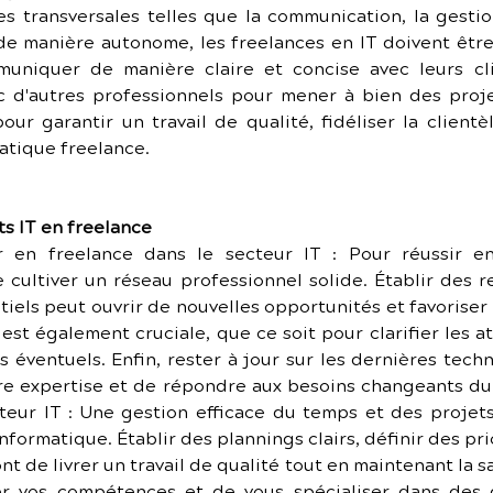
 transversales telles que la communication, la gestio
t de manière autonome, les freelances en IT doivent êtr
niquer de manière claire et concise avec leurs cli
ec d'autres professionnels pour mener à bien des proj
pour garantir un travail de qualité, fidéliser la client
matique freelance.
ts IT en freelance
r en freelance dans le secteur IT : Pour réussir e
de cultiver un réseau professionnel solide. Établir des re
iels peut ouvrir de nouvelles opportunités et favoriser la
est également cruciale, que ce soit pour clarifier les a
 éventuels. Enfin, rester à jour sur les dernières tech
re expertise et de répondre aux besoins changeants du 
teur IT : Une gestion efficace du temps et des projets 
formatique. Établir des plannings clairs, définir des prio
 de livrer un travail de qualité tout en maintenant la sat
er vos compétences et de vous spécialiser dans des 