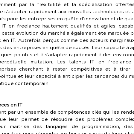
ent par la flexibilité et la spécialisation offertes
 s'adapter rapidement aux nouvelles technologies et a
fs pour les entreprises en quête d'innovation et de quali
IT en freelance hautement qualifiés et agiles, capabl
s, cette évolution du marché a également été marquée p
 en IT. Autrefois perçus comme des acteurs marginaux,
 des entreprises en quête de succès. Leur capacité à ap
ques pointus et à s'adapter rapidement à des environne
rpétuelle mutation. Les talents IT en freelance 
eprises cherchant à rester compétitives et à tirer 
ointue et leur capacité à anticiper les tendances du ma
atique contemporain.
nces en IT
ent par un ensemble de compétences clés qui les rende
tue leur permet de résoudre des problèmes complexe
Leur maîtrise des langages de programmation, des
osition pour répondre aux besoins variés de leurs client