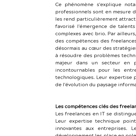
Ce phénomène s'explique notamm
professionnels sont en mesure de
les rend particulièrement attracti
favorisé l'émergence de talents 
complexes avec brio. Par ailleur
des compétences des freelances
désormais au cœur des stratégies
à résoudre des problèmes techni
majeur dans un secteur en pe
incontournables pour les entr
technologiques. Leur expertise p
de l'évolution du paysage inform
Les compétences clés des freela
Les freelances en IT se distingu
Leur expertise technique poin
innovantes aux entreprises. 
développement les place en pole p