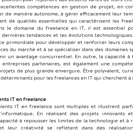
xcellentes compétences en gestion de projet, en com
ler de manière autonome, à gérer efficacement leur tem
nt de qualités essentielles qui caractérisent les free
ns le domaine du freelance en IT, il est essentiel po
s dernières tendances et les évolutions technologiques.
e primordiale pour développer et renforcer leurs compé
es du marché et à se spécialiser dans des domaines sp
ir un avantage concurrentiel. En outre, la capacité à tr
s entreprises partenaires, est également une compéten
rojets de plus grande envergure. Être polyvalent, curi
 déterminants pour les freelances en IT qui cherchent à
ents IT en freelance
ents IT en freelance sont multiples et illustrent parfa
'informatique. En réalisant des projets innovants et
acité à repousser les limites de la technologie et à 
et leur créativité se reflètent dans des réalisatio