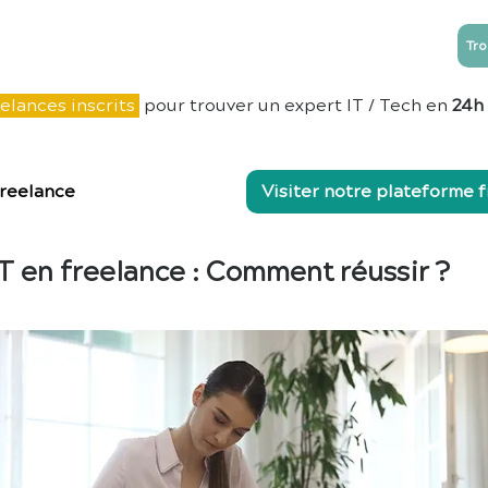
Tro
NTREPRISES
ESN
Blog
Contact
elances inscrits
pour trouver un expert IT / Tech en
24h
reelance
Visiter notre plateforme 
IT en freelance : Comment réussir ?