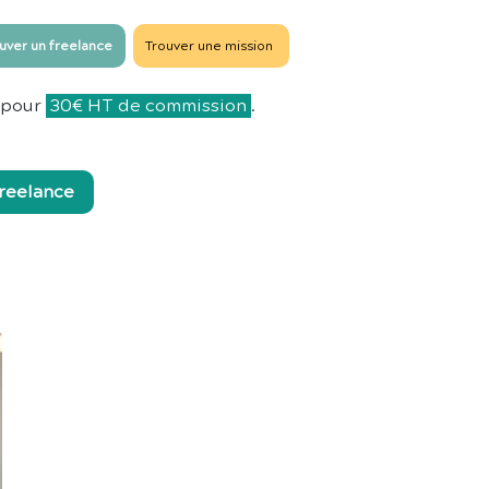
uver un freelance
Trouver une mission
pour
30€ HT de commission
.
freelance