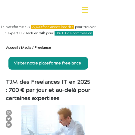
La plateforme aux
27,000 freelances inscrits
pour trouver
un expert IT / Tech en
24h
pour
30€ HT de commission
.
Accueil
/
Media
/
Freelance
Visiter notre plateforme freelance
TJM des Freelances IT en 2025
: 700 € par jour et au-delà pour
certaines expertises