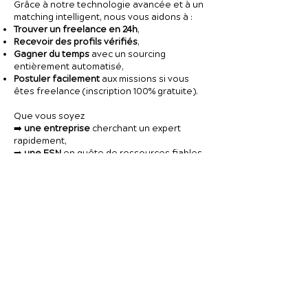
Grâce à notre technologie avancée et à un
matching intelligent, nous vous aidons à :
Trouver un freelance en 24h
,
Recevoir des profils vérifiés
,
Gagner du temps
avec un sourcing
entièrement automatisé,
Postuler facilement
aux missions si vous
êtes freelance (inscription 100% gratuite).
Que vous soyez
➡️
une entreprise
cherchant un expert
rapidement,
➡️
une ESN
en quête de ressources fiables
pour un client final,
➡️
ou un freelance
à la recherche de
nouvelles missions stimulantes,
Le Studio Tech est votre partenaire de
confiance pour avancer vite, bien et au
meilleur prix.
👉 Rejoignez la plateforme pour booster
vos projets IT
:
https://app.lestudiotech.com/