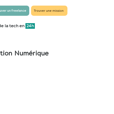
uver un freelance
Trouver une mission
de la tech en
24h
tation Numérique