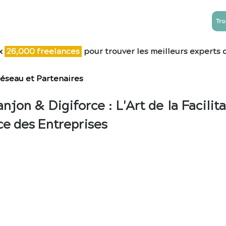
Tro
NTREPRISES
ESN
Blog
Contact
x
26,0
00 freelances
pour trouver les meilleurs experts 
éseau et Partenaires
anjon & Digiforce : L'Art de la Facili
ce des Entreprises