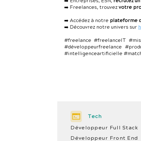
➡️ Entreprises, ESN,
recrutez un
➡️ Freelances, trouvez
votre pr
➡️ Accédez à notre
plateforme d
➡️ Découvrez notre univers sur
h
#freelance #freelanceIT #mis
#développeurfreelance #prod
#intelligenceartificielle #mat
Tech
Développeur Full Stack
Développeur Front End