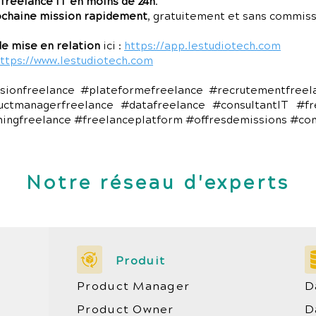
 freelance IT en moins de 24h
.
ochaine mission rapidement
, gratuitement et sans commiss
e mise en relation
ici :
https://app.lestudiotech.com
ttps://www.lestudiotech.com
sionfreelance #plateformefreelance #recrutementfree
uctmanagerfreelance #datafreelance #consultantIT #fr
chingfreelance #freelanceplatform #offresdemissions #co
Notre réseau d'experts
Produit
Product Manager
D
Product Owner
D