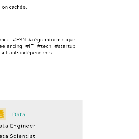
ion cachée.
lance #ESN #régieinformatique
eelancing #IT #tech #startup
nsultantsindépendants
Data
ata Engineer
ata Scientist