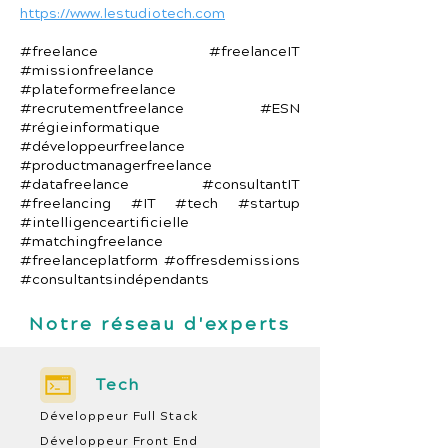
https://www.lestudiotech.com
#freelance #freelanceIT
#missionfreelance
#plateformefreelance
#recrutementfreelance #ESN
#régieinformatique
#développeurfreelance
#productmanagerfreelance
#datafreelance #consultantIT
#freelancing #IT #tech #startup
#intelligenceartificielle
#matchingfreelance
#freelanceplatform #offresdemissions
#consultantsindépendants
Notre réseau d'experts
Tech
Développeur Full Stack
Développeur Front End