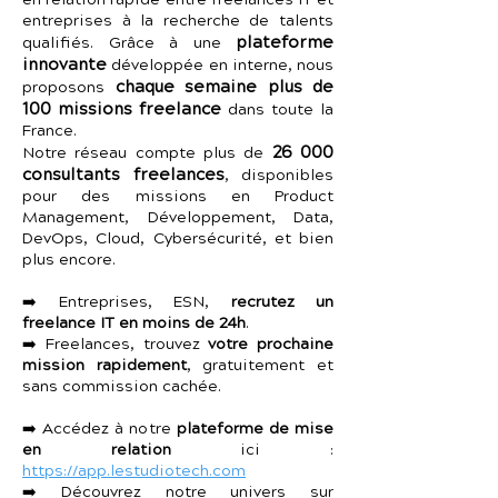
en relation rapide entre freelances IT et
entreprises à la recherche de talents
plateforme
qualifiés. Grâce à une
innovante
développée en interne, nous
chaque semaine plus de
proposons
100 missions freelance
dans toute la
France.
26 000
Notre réseau compte plus de
consultants freelances
, disponibles
pour des missions en Product
Management, Développement, Data,
DevOps, Cloud, Cybersécurité, et bien
plus encore.
➡️ Entreprises, ESN,
recrutez un
freelance IT en moins de 24h
.
➡️ Freelances, trouvez
votre prochaine
mission rapidement
, gratuitement et
sans commission cachée.
➡️ Accédez à notre
plateforme de mise
en relation
ici :
https://app.lestudiotech.com
➡️ Découvrez notre univers sur