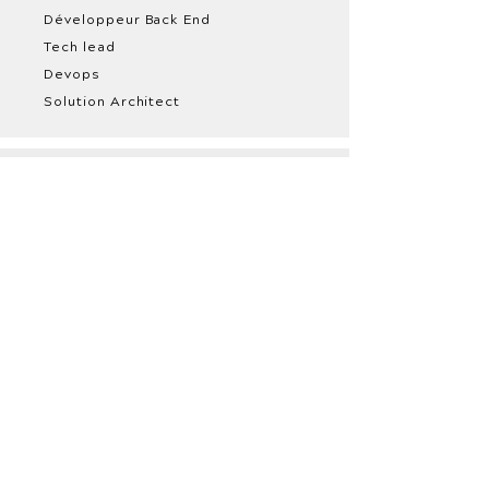
Développeur Back End
Tech lead
Devops
Solution Architect
Produit
Product Manager
Product Owner
Product Designer
UX / UI Designer
Scrum Master
Coach Agile /
Formateur
Data