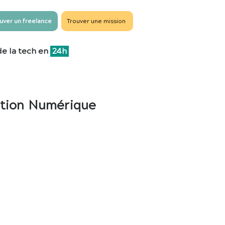
uver un freelance
Trouver une mission
de la tech en
24h
tation Numérique