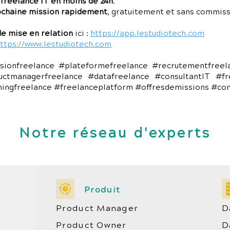
 freelance IT en moins de 24h
.
ochaine mission rapidement
, gratuitement et sans commiss
e mise en relation
ici :
https://app.lestudiotech.com
ttps://www.lestudiotech.com
sionfreelance #plateformefreelance #recrutementfree
uctmanagerfreelance #datafreelance #consultantIT #fr
chingfreelance #freelanceplatform #offresdemissions #co
Notre réseau d'experts
Produit
Product Manager
D
Product Owner
D