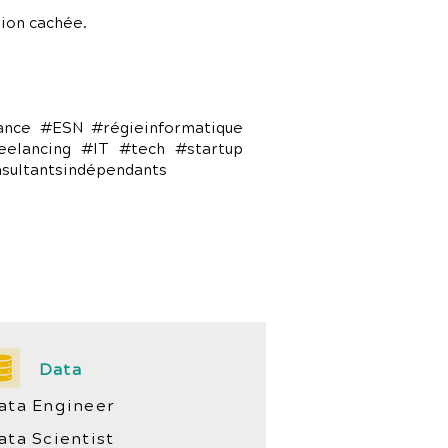
ion cachée.
lance #ESN #régieinformatique
eelancing #IT #tech #startup
nsultantsindépendants
Data
ata Engineer
ata Scientist