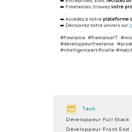
➡️ Entreprises, ESN,
recrutez un
➡️ Freelances, trouvez
votre pr
➡️ Accédez à notre
plateforme d
➡️ Découvrez notre univers sur
h
#freelance #freelanceIT #mis
#développeurfreelance #prod
#intelligenceartificielle #mat
Tech
Développeur Full Stack
Développeur Front End