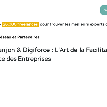
Tro
NTREPRISES
ESN
Blog
Contact
x
26,0
00 freelances
pour trouver les meilleurs experts 
éseau et Partenaires
anjon & Digiforce : L'Art de la Facili
ce des Entreprises