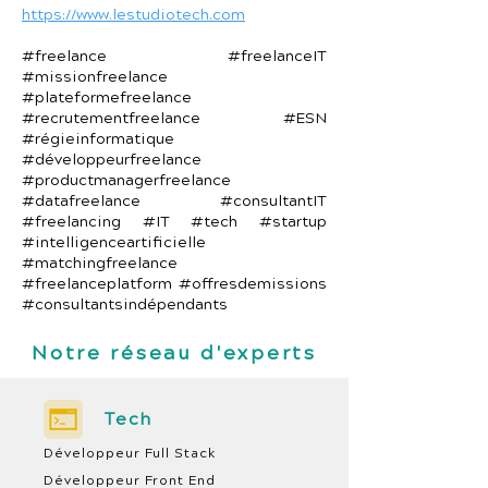
https://www.lestudiotech.com
#freelance #freelanceIT
#missionfreelance
#plateformefreelance
#recrutementfreelance #ESN
#régieinformatique
#développeurfreelance
#productmanagerfreelance
#datafreelance #consultantIT
#freelancing #IT #tech #startup
#intelligenceartificielle
#matchingfreelance
#freelanceplatform #offresdemissions
#consultantsindépendants
Notre réseau d'experts
Tech
Développeur Full Stack
Développeur Front End