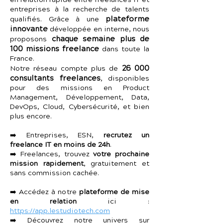
en relation rapide entre freelances IT et
entreprises à la recherche de talents
plateforme
qualifiés. Grâce à une
innovante
développée en interne, nous
chaque semaine plus de
proposons
100 missions freelance
dans toute la
France.
26 000
Notre réseau compte plus de
consultants freelances
, disponibles
pour des missions en Product
Management, Développement, Data,
DevOps, Cloud, Cybersécurité, et bien
plus encore.
➡️ Entreprises, ESN,
recrutez un
freelance IT en moins de 24h
.
➡️ Freelances, trouvez
votre prochaine
mission rapidement
, gratuitement et
sans commission cachée.
➡️ Accédez à notre
plateforme de mise
en relation
ici :
https://app.lestudiotech.com
➡️ Découvrez notre univers sur