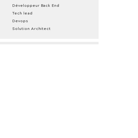
Développeur Back End
Tech lead
Devops
Solution Architect
Produit
Product Manager
Product Owner
Product Designer
UX / UI Designer
Scrum Master
Coach Agile /
Formateur
Data