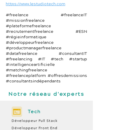
https://www.lestudiotech.com
#freelance #freelanceIT
#missionfreelance
#plateformefreelance
#recrutementfreelance #ESN
#régieinformatique
#développeurfreelance
#productmanagerfreelance
#datafreelance #consultantIT
#freelancing #IT #tech #startup
#intelligenceartificielle
#matchingfreelance
#freelanceplatform #offresdemissions
#consultantsindépendants
Notre réseau d'experts
Tech
Développeur Full Stack
Développeur Front End