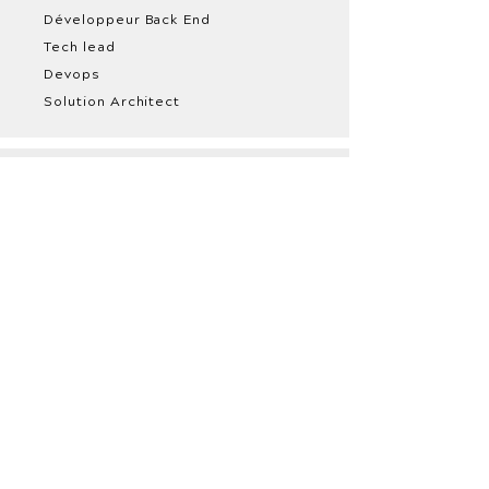
Développeur Back End
Tech lead
Devops
Solution Architect
Produit
Product Manager
Product Owner
Product Designer
UX / UI Designer
Scrum Master
Coach Agile /
Formateur
Data