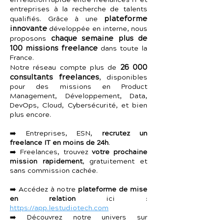
en relation rapide entre freelances IT et
entreprises à la recherche de talents
plateforme
qualifiés. Grâce à une
innovante
développée en interne, nous
chaque semaine plus de
proposons
100 missions freelance
dans toute la
France.
26 000
Notre réseau compte plus de
consultants freelances
, disponibles
pour des missions en Product
Management, Développement, Data,
DevOps, Cloud, Cybersécurité, et bien
plus encore.
➡️ Entreprises, ESN,
recrutez un
freelance IT en moins de 24h
.
➡️ Freelances, trouvez
votre prochaine
mission rapidement
, gratuitement et
sans commission cachée.
➡️ Accédez à notre
plateforme de mise
en relation
ici :
https://app.lestudiotech.com
➡️ Découvrez notre univers sur