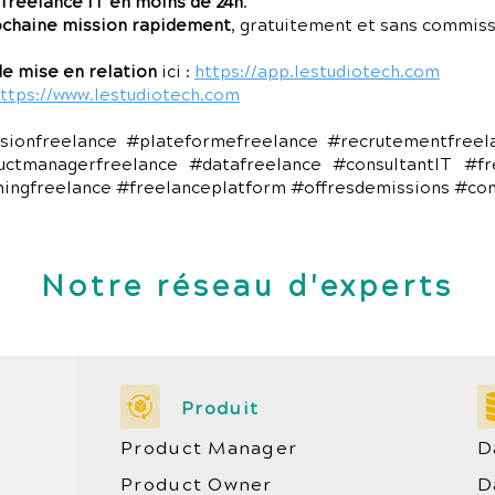
 freelance IT en moins de 24h
.
ochaine mission rapidement
, gratuitement et sans commiss
e mise en relation
ici :
https://app.lestudiotech.com
ttps://www.lestudiotech.com
sionfreelance #plateformefreelance #recrutementfree
uctmanagerfreelance #datafreelance #consultantIT #fr
chingfreelance #freelanceplatform #offresdemissions #co
Notre réseau d'experts
Produit
Product Manager
D
Product Owner
D