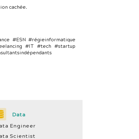
ion cachée.
lance #ESN #régieinformatique
eelancing #IT #tech #startup
nsultantsindépendants
Data
ata Engineer
ata Scientist