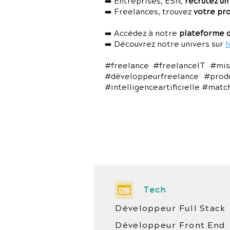
➡️ Entreprises, ESN,
recrutez un
➡️ Freelances, trouvez
votre pr
➡️ Accédez à notre
plateforme d
➡️ Découvrez notre univers sur
h
#freelance #freelanceIT #mis
#développeurfreelance #prod
#intelligenceartificielle #mat
Tech
Développeur Full Stack
Développeur Front End