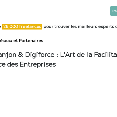
Tro
NTREPRISES
ESN
Blog
Contact
x
26,0
00 freelances
pour trouver les meilleurs experts 
éseau et Partenaires
anjon & Digiforce : L'Art de la Facili
ce des Entreprises