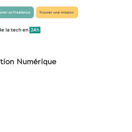
uver un freelance
Trouver une mission
de la tech en
24h
tation Numérique