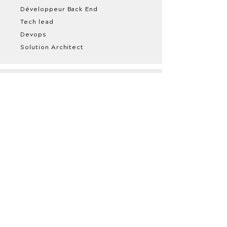
Développeur Back End
Tech lead
Devops
Solution Architect
Produit
Product Manager
Product Owner
Product Designer
UX / UI Designer
Scrum Master
Coach Agile /
Formateur
Data