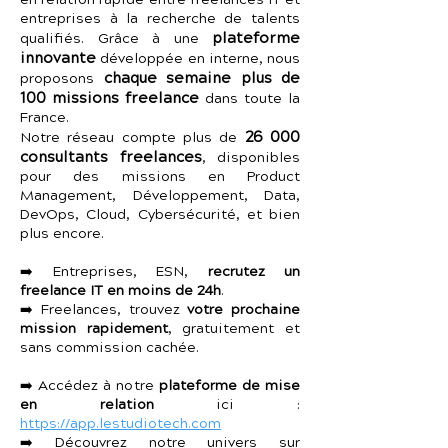
en relation rapide entre freelances IT et
entreprises à la recherche de talents
plateforme
qualifiés. Grâce à une
innovante
développée en interne, nous
chaque semaine plus de
proposons
100 missions freelance
dans toute la
France.
26 000
Notre réseau compte plus de
consultants freelances
, disponibles
pour des missions en Product
Management, Développement, Data,
DevOps, Cloud, Cybersécurité, et bien
plus encore.
➡️ Entreprises, ESN,
recrutez un
freelance IT en moins de 24h
.
➡️ Freelances, trouvez
votre prochaine
mission rapidement
, gratuitement et
sans commission cachée.
➡️ Accédez à notre
plateforme de mise
en relation
ici :
https://app.lestudiotech.com
➡️ Découvrez notre univers sur