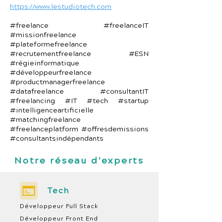
https://www.lestudiotech.com
#freelance #freelanceIT
#missionfreelance
#plateformefreelance
#recrutementfreelance #ESN
#régieinformatique
#développeurfreelance
#productmanagerfreelance
#datafreelance #consultantIT
#freelancing #IT #tech #startup
#intelligenceartificielle
#matchingfreelance
#freelanceplatform #offresdemissions
#consultantsindépendants
Notre réseau d'experts
Tech
Développeur Full Stack
Développeur Front End