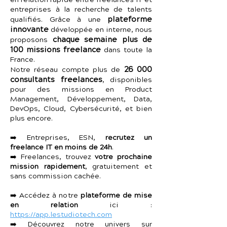
en relation rapide entre freelances IT et
entreprises à la recherche de talents
plateforme
qualifiés. Grâce à une
innovante
développée en interne, nous
chaque semaine plus de
proposons
100 missions freelance
dans toute la
France.
26 000
Notre réseau compte plus de
consultants freelances
, disponibles
pour des missions en Product
Management, Développement, Data,
DevOps, Cloud, Cybersécurité, et bien
plus encore.
➡️ Entreprises, ESN,
recrutez un
freelance IT en moins de 24h
.
➡️ Freelances, trouvez
votre prochaine
mission rapidement
, gratuitement et
sans commission cachée.
➡️ Accédez à notre
plateforme de mise
en relation
ici :
https://app.lestudiotech.com
➡️ Découvrez notre univers sur