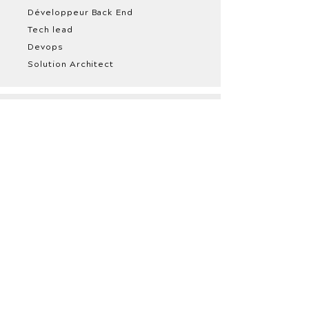
Développeur Back End
Tech lead
Devops
Solution Architect
Produit
Product Manager
Product Owner
Product Designer
UX / UI Designer
Scrum Master
Coach Agile /
Formateur
Data