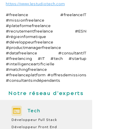
https://www.lestudiotech.com
#freelance #freelanceIT
#missionfreelance
#plateformefreelance
#recrutementfreelance #ESN
#régieinformatique
#développeurfreelance
#productmanagerfreelance
#datafreelance #consultantIT
#freelancing #IT #tech #startup
#intelligenceartificielle
#matchingfreelance
#freelanceplatform #offresdemissions
#consultantsindépendants
Notre réseau d'experts
Tech
Développeur Full Stack
Développeur Front End