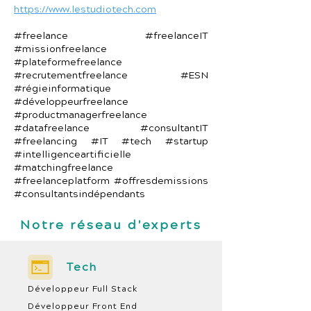
https://www.lestudiotech.com
#freelance #freelanceIT
#missionfreelance
#plateformefreelance
#recrutementfreelance #ESN
#régieinformatique
#développeurfreelance
#productmanagerfreelance
#datafreelance #consultantIT
#freelancing #IT #tech #startup
#intelligenceartificielle
#matchingfreelance
#freelanceplatform #offresdemissions
#consultantsindépendants
Notre réseau d'experts
Tech
Développeur Full Stack
Développeur Front End