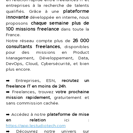
en relation rapide entre freelances IT et
entreprises à la recherche de talents
plateforme
qualifiés. Grâce à une
innovante
développée en interne, nous
chaque semaine plus de
proposons
100 missions freelance
dans toute la
France.
26 000
Notre réseau compte plus de
consultants freelances
, disponibles
pour des missions en Product
Management, Développement, Data,
DevOps, Cloud, Cybersécurité, et bien
plus encore.
➡️ Entreprises, ESN,
recrutez un
freelance IT en moins de 24h
.
➡️ Freelances, trouvez
votre prochaine
mission rapidement
, gratuitement et
sans commission cachée.
➡️ Accédez à notre
plateforme de mise
en relation
ici :
https://app.lestudiotech.com
➡️ Découvrez notre univers sur