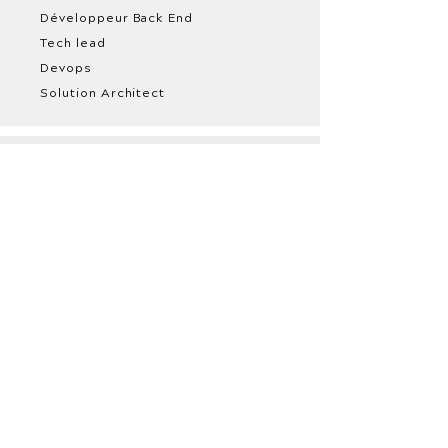
Développeur Back End
Tech lead
Devops
Solution Architect
Produit
Product Manager
Product Owner
Product Designer
UX / UI Designer
Scrum Master
Coach Agile /
Formateur
Data