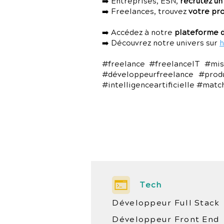
➡️ Entreprises, ESN,
recrutez un
➡️ Freelances, trouvez
votre pr
➡️ Accédez à notre
plateforme d
➡️ Découvrez notre univers sur
h
#freelance #freelanceIT #mis
#développeurfreelance #prod
#intelligenceartificielle #mat
Tech
Développeur Full Stack
Développeur Front End