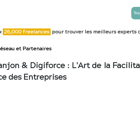
Tro
NTREPRISES
ESN
Blog
Contact
x
26,0
00 freelances
pour trouver les meilleurs experts 
éseau et Partenaires
anjon & Digiforce : L'Art de la Facili
ce des Entreprises