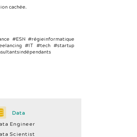
ion cachée.
lance #ESN #régieinformatique
eelancing #IT #tech #startup
nsultantsindépendants
Data
ata Engineer
ata Scientist