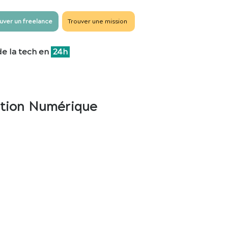
uver un freelance
Trouver une mission
de la tech en
24h
tation Numérique