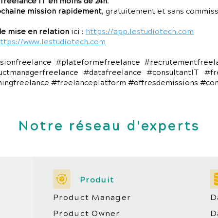
 freelance IT en moins de 24h
.
ochaine mission rapidement
, gratuitement et sans commiss
e mise en relation
ici :
https://app.lestudiotech.com
ttps://www.lestudiotech.com
sionfreelance #plateformefreelance #recrutementfree
uctmanagerfreelance #datafreelance #consultantIT #fr
chingfreelance #freelanceplatform #offresdemissions #co
Notre réseau d'experts
Produit
Product Manager
D
Product Owner
D