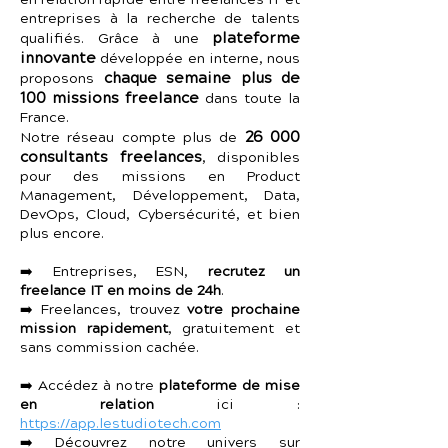
en relation rapide entre freelances IT et
entreprises à la recherche de talents
plateforme
qualifiés. Grâce à une
innovante
développée en interne, nous
chaque semaine plus de
proposons
100 missions freelance
dans toute la
France.
26 000
Notre réseau compte plus de
consultants freelances
, disponibles
pour des missions en Product
Management, Développement, Data,
DevOps, Cloud, Cybersécurité, et bien
plus encore.
➡️ Entreprises, ESN,
recrutez un
freelance IT en moins de 24h
.
➡️ Freelances, trouvez
votre prochaine
mission rapidement
, gratuitement et
sans commission cachée.
➡️ Accédez à notre
plateforme de mise
en relation
ici :
https://app.lestudiotech.com
➡️ Découvrez notre univers sur