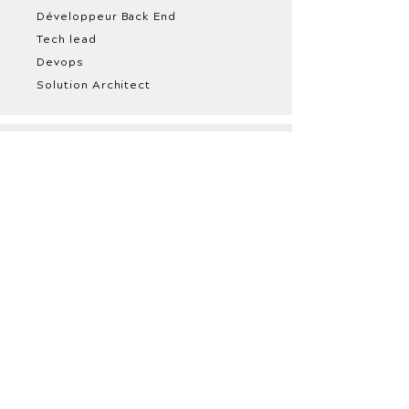
Développeur Back End
Tech lead
Devops
Solution Architect
Produit
Product Manager
Product Owner
Product Designer
UX / UI Designer
Scrum Master
Coach Agile /
Formateur
Data