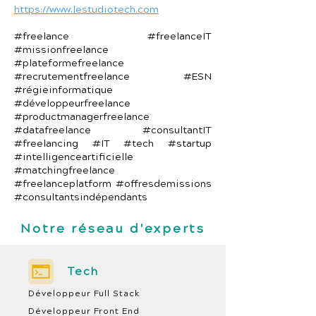
https://www.lestudiotech.com
#freelance #freelanceIT
#missionfreelance
#plateformefreelance
#recrutementfreelance #ESN
#régieinformatique
#développeurfreelance
#productmanagerfreelance
#datafreelance #consultantIT
#freelancing #IT #tech #startup
#intelligenceartificielle
#matchingfreelance
#freelanceplatform #offresdemissions
#consultantsindépendants
Notre réseau d'experts
Tech
Développeur Full Stack
Développeur Front End